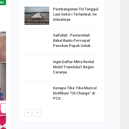
NAL
reng
Pembangunan Tol Tanggul
Pakai
Laut Seksi I Terlambat, Ini
ank
Alasannya
Saifullah : Pemerintah
ahabat
Bakal Bantu Percepat
sak Sehat
Pasokan Pupuk Untuk…
Ingin Daftar Mitra Rental
ran
Mobil Traveloka? Begini
on Jiwo
Caranya
Kenapa Tiba-Tiba Muncul
 : Ganjar
Notifikasi “Oil Change” di
orong
PCX…
saha