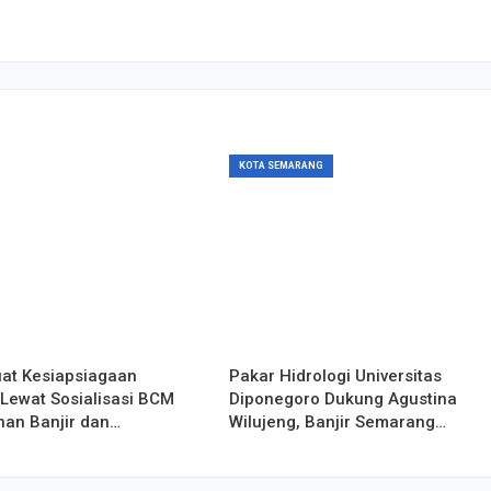
KOTA SEMARANG
uat Kesiapsiagaan
Pakar Hidrologi Universitas
Lewat Sosialisasi BCM
Diponegoro Dukung Agustina
an Banjir dan…
Wilujeng, Banjir Semarang…