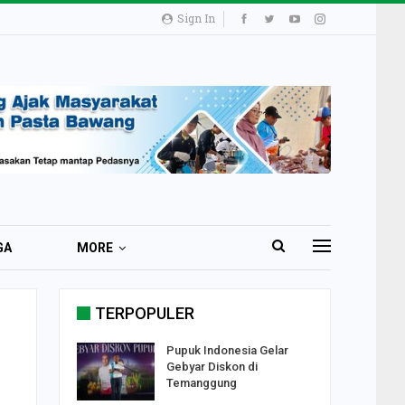
Sign In
GA
MORE
TERPOPULER
i 51 Ribu
Pupuk Indonesia Gelar
ester I
Gebyar Diskon di
Temanggung