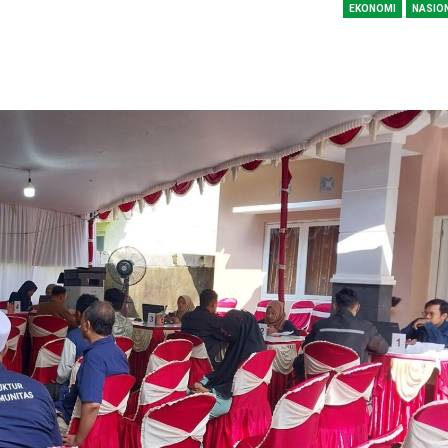
EKONOMI
NASIO
SBI Hadirkan Go
Tempe Mendoan 
Spirulina, Dik Do
Datang…
Relawan “Aksi S
Gibran” Gelar Ma
di Semarang,…
View 360⁰ Hampa
Sawah, Kafe Ang
Keren Banget
Bagas Adhadirgha
Pranowo Akan D
Penguatan Wirau