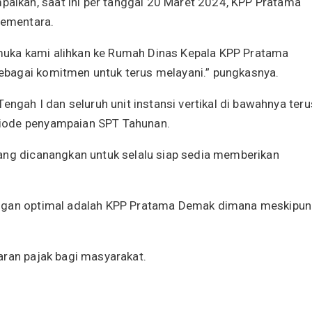
ikan, saat ini per tanggal 20 Maret 2024, KPP Pratama
ementara.
p muka kami alihkan ke Rumah Dinas Kepala KPP Pratama
bagai komitmen untuk terus melayani.” pungkasnya.
engah I dan seluruh unit instansi vertikal di bawahnya teru
iode penyampaian SPT Tahunan.
ang dicanangkan untuk selalu siap sedia memberikan
engan optimal adalah KPP Pratama Demak dimana meskipun
aran pajak bagi masyarakat.