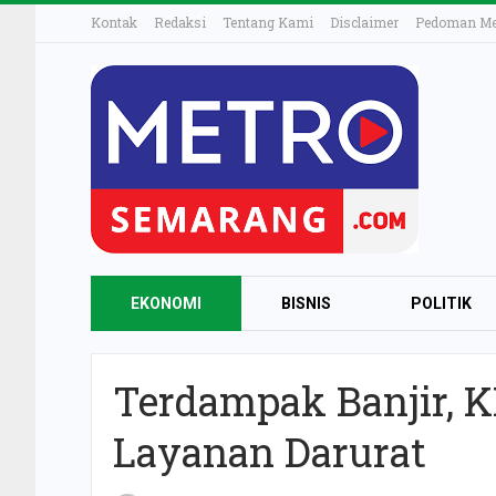
Kontak
Redaksi
Tentang Kami
Disclaimer
Pedoman Med
EKONOMI
BISNIS
POLITIK
Terdampak Banjir, 
Layanan Darurat