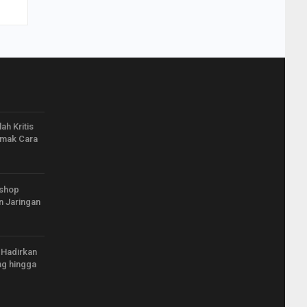
h Kritis
imak Cara
kshop
n Jaringan
 Hadirkan
ng hingga