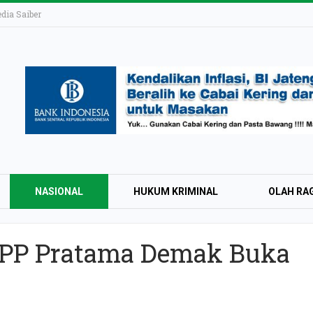
ia Saiber
NASIONAL
HUKUM KRIMINAL
OLAH RA
KPP Pratama Demak Buka
KAI Daop 4 Layan
Wisman pada Sem
2026