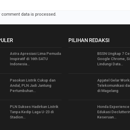
 comment data is processed.
PULER
PILIHAN REDAKSI
Astra Apresiasi Lima Pemuda
BSSN Ungkap 7 Cela
Inspiratif di 16th SATU
Google Chrome, S
Indonesia…
Lindungi Data…
Pasokan Listrik Cukup dan
Apjatel Gelar Wor
Andal, PLN Jadi Jantung
Telekomunikasi da
Pertumbuhan…
di Magelang
PLN Sukses Hadirkan Listrik
Honda Experience
Tanpa Kedip Laga U-23 di
Edukasi Declutteri
Stadion…
Keseruan…