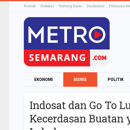
Kontak
Redaksi
Tentang Kami
Disclaimer
Pedoman Med
EKONOMI
BISNIS
POLITIK
Indosat dan Go To L
Kecerdasan Buatan