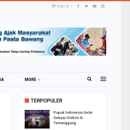
Sign In
GA
MORE
TERPOPULER
i 51 Ribu
Pupuk Indonesia Gelar
ester I
Gebyar Diskon di
Temanggung