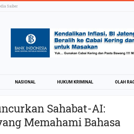
ia Saiber
NASIONAL
HUKUM KRIMINAL
OLAH RA
uncurkan Sahabat-AI:
KAI Daop 4 Layan
 yang Memahami Bahasa
Wisman pada Sem
2026