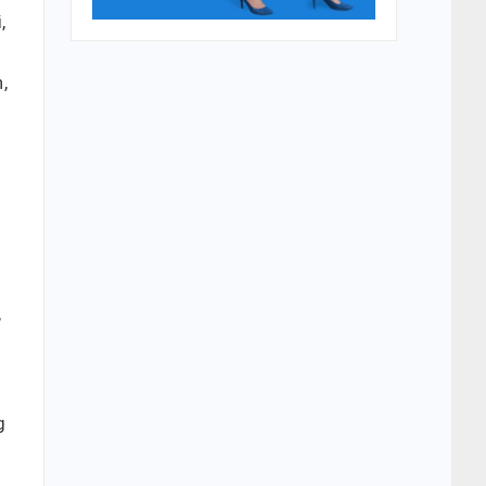
,
,
,
g