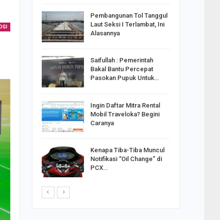
reng
Pembangunan Tol Tanggul
Pakai
Laut Seksi I Terlambat, Ini
OGI
ank
Alasannya
Saifullah : Pemerintah
ahabat
Bakal Bantu Percepat
sak Sehat
Pasokan Pupuk Untuk…
Ingin Daftar Mitra Rental
ran
Mobil Traveloka? Begini
on Jiwo
Caranya
Kenapa Tiba-Tiba Muncul
 : Ganjar
Notifikasi “Oil Change” di
orong
PCX…
saha