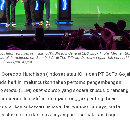
edoo Hutchison, Jensen Huang NVIDIA founder and CEO, Erick Thohir Menteri B
setelah meluncurkan Sahabat-AI, di The Tribrata Darmawangsa, Jakarta hari in
(14/11/2024)./ist
 Ooredoo Hutchison (Indosat atau IOH) dan PT GoTo Goje
ada hari ini meluncurkan tahap pertama pengembangan
ge Model
(LLM)
open-source
yang secara khusus dirancang
 daerah. Inisiatif ini menjadi tonggak penting dalam
lestarikan kekayaan bahasa dan warisan budaya, serta
sial ekonomi dan inovasi yang berdampak luas bagi