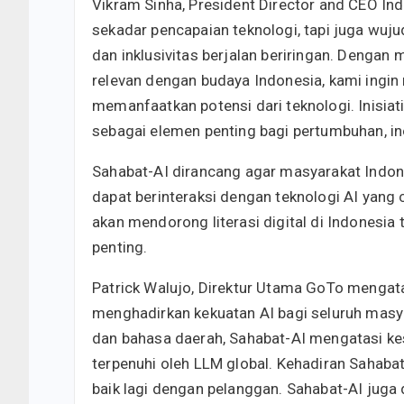
Vikram Sinha, President Director and CEO I
sekadar pencapaian teknologi, tapi juga wuju
dan inklusivitas berjalan beriringan. Denga
relevan dengan budaya Indonesia, kami ingi
memanfaatkan potensi dari teknologi. Inisiat
sebagai elemen penting bagi pertumbuhan, i
Sahabat-AI dirancang agar masyarakat Indone
dapat berinteraksi dengan teknologi AI yang
akan mendorong literasi digital di Indonesi
penting.
Patrick Walujo, Direktur Utama GoTo mengat
menghadirkan kekuatan AI bagi seluruh mas
dan bahasa daerah, Sahabat-AI mengatasi kes
terpenuhi oleh LLM global. Kehadiran Sahaba
baik lagi dengan pelanggan. Sahabat-AI jug