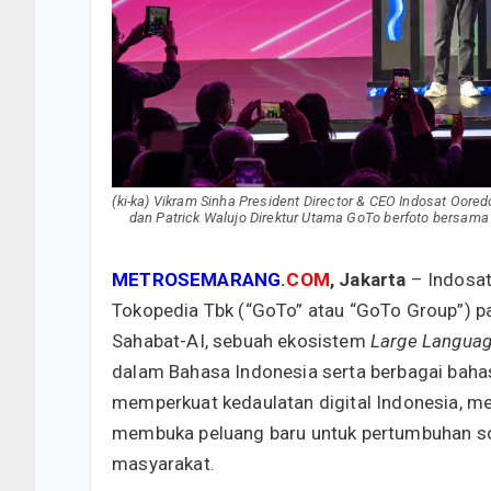
(ki-ka) Vikram Sinha President Director & CEO Indosat Oor
dan Patrick Walujo Direktur Utama GoTo berfoto bersama 
METROSEMARANG
.
COM
, Jakarta
– Indosat
Tokopedia Tbk (“GoTo” atau “GoTo Group”) p
Sahabat-AI, sebuah ekosistem
Large Langua
dalam Bahasa Indonesia serta berbagai bahasa
memperkuat kedaulatan digital Indonesia, me
membuka peluang baru untuk pertumbuhan so
masyarakat.