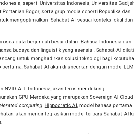
Indonesia, seperti Universitas Indonesia, Universitas Gadja
t Pertanian Bogor, serta grup media seperti Republika dan
ntuk mengoptimalkan Sahabat-AI sesuai konteks lokal dan
oses data berjumlah besar dalam Bahasa Indonesia dan
sa budaya dan linguistik yang esensial. Sahabat-AI dilat
rancang untuk menghadirkan solusi teknologi bagi kebutuh
ap pertama, Sahabat-AI akan diluncurkan dengan model LLM
an NVIDIA di Indonesia, akan terus mendukung
unakan GPU Merdeka yang merupakan Sovereign AI Cloud
elerated computing
.
Hippocratic AI
, model bahasa pertama
hatan, akan mengintegrasikan model terbaru Sahabat-AI k
a.