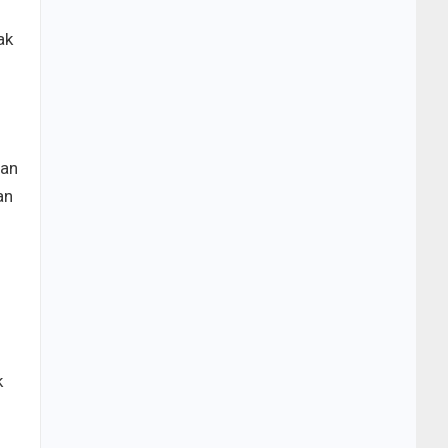
ak
nan
an
k