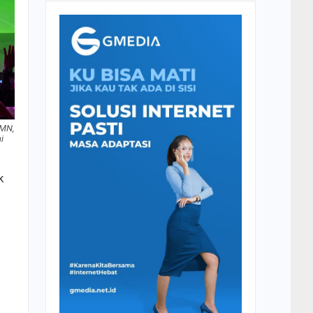
UMN,
i
k