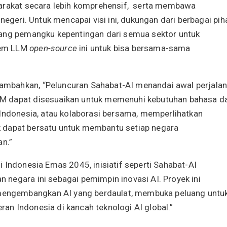
yarakat secara lebih komprehensif, serta membawa
negeri. Untuk mencapai visi ini, dukungan dari berbagai pih
dang pemangku kepentingan dari semua sektor untuk
tem LLM
open-source
ini untuk bisa bersama-sama
mbahkan, “Peluncuran Sahabat-AI menandai awal perjala
M dapat disesuaikan untuk memenuhi kebutuhan bahasa d
 Indonesia, atau kolaborasi bersama, memperlihatkan
lik dapat bersatu untuk membantu setiap negara
n.”
 Indonesia Emas 2045, inisiatif seperti Sahabat-AI
negara ini sebagai pemimpin inovasi AI. Proyek ini
engembangkan AI yang berdaulat, membuka peluang untu
n Indonesia di kancah teknologi AI global.”