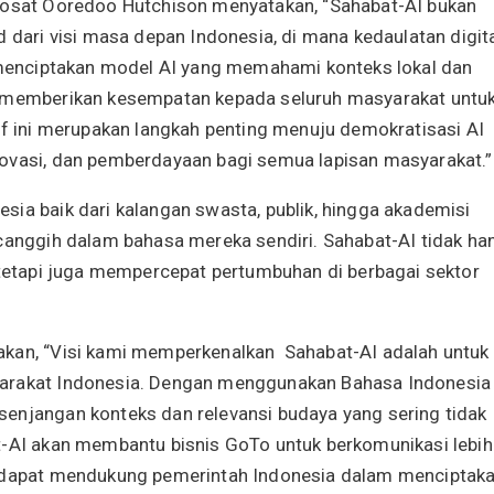
ndosat Ooredoo Hutchison menyatakan, “Sahabat-AI bukan
d dari visi masa depan Indonesia, di mana kedaulatan digit
n menciptakan model AI yang memahami konteks lokal dan
n memberikan kesempatan kepada seluruh masyarakat untu
if ini merupakan langkah penting menuju demokratisasi AI
novasi, dan pemberdayaan bagi semua lapisan masyarakat.”
sia baik dari kalangan swasta, publik, hingga akademisi
 canggih dalam bahasa mereka sendiri. Sahabat-AI tidak ha
a tetapi juga mempercepat pertumbuhan di berbagai sektor
akan, “Visi kami memperkenalkan Sahabat-AI adalah untuk
yarakat Indonesia. Dengan menggunakan Bahasa Indonesia
enjangan konteks dan relevansi budaya yang sering tidak
t-AI akan membantu bisnis GoTo untuk berkomunikasi lebih
a dapat mendukung pemerintah Indonesia dalam menciptak