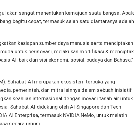
l akan sangat menentukan kemajuan suatu bangsa. Apal
embang begitu cepat, termasuk salah satu diantaranya adala
gkatkan kesiapan sumber daya manusia serta menciptakan
uda untuk berinovasi, melakukan modifikasi & mencipta
s AI, baik dari sisi ekonomi, sosial, budaya dan Bahasa,”
M), Sahabat-AI merupakan ekosistem terbuka yang
dia, pemerintah, dan mitra lainnya dalam sebuah inisiatif
gkan keahlian internasional dengan inovasi tanah air untuk
ia. Sahabat-AI didukung oleh AI Singapore dan Tech
IA AI Enterprise, termasuk NVIDIA NeMo, untuk melatih
hasa secara umum.