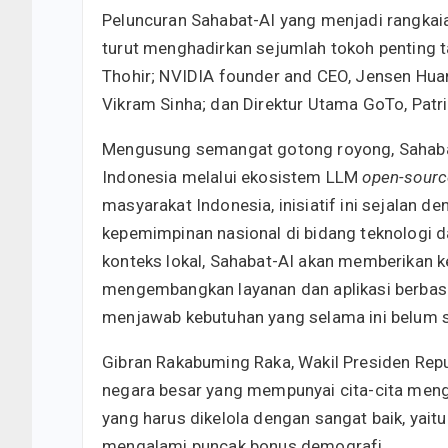
Peluncuran Sahabat-AI yang menjadi rangkaia
turut menghadirkan sejumlah tokoh penting t
Thohir; NVIDIA founder and CEO, Jensen Hua
Vikram Sinha; dan Direktur Utama GoTo, Patri
Mengusung semangat gotong royong, Sahab
Indonesia melalui ekosistem LLM
open-sour
masyarakat Indonesia, inisiatif ini sejalan
kepemimpinan nasional di bidang teknologi
konteks lokal, Sahabat-AI akan memberikan 
mengembangkan layanan dan aplikasi berbas
menjawab kebutuhan yang selama ini belum se
Gibran Rakabuming Raka, Wakil Presiden Rep
negara besar yang mempunyai cita-cita meng
yang harus dikelola dengan sangat baik, yai
mengalami puncak bonus demografi.