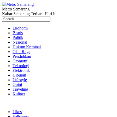
Metro Semarang
Kabar Semarang Terbaru Hari Ini
Ekonomi
Bisnis
Politik
Nasional
Hukum Kriminal
Olah Raga
Pendidikan
Otomotif
Teknologi
Elektronik
Hiburan
Lifestyle
Opini
Traveling
Kuliner
Likes
Followers