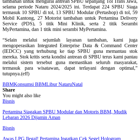
tambahan untuk mengurai antrean SPBU sepanjang Tol Trans Jawa,
selama periode Nataru 2024/2025 ini. Terdapat 224 SPBU Siaga
termasuk 10 SPBU di tol, 13 SPBU Modular (Pertashop) di tol, 59
Mobil Kantong, 27 Motorist tambahan untuk Pertamina Delivery
Service (PDS), 5 titik Mini Klinik, serta 2 titik Serambi
MyPertamina, dan 1 titik mini serambi MyPertamina.
“Selain melalui sejumlah layanan tambahan, kami juga
mengoperasikan Integrated Enterprise Data & Command Center
(IEDCC) yang terhubung ke tiap SPBU guna memantau stok
mereka. Stok kritis serta kondisi antrean di SPBU terus kami pantau
melalui sistem tersebut guna memastikan seluruh masyarakat,
termasuk para wisatawan, dapat terlayani dengan optimal,”
tutupnya.(eff)
BBM
Konsumsi BBM
Libur Nataru
Natal
Share
You might also like
Bisnis
Pertamina Siagakan SPBU Modular dan Motoris BBM, Mudik
Lebaran 2026 Dijamin Aman
Bisnis
Awas LPG Ilegal! Pertamina Ingatkan Cek Segel Hologram