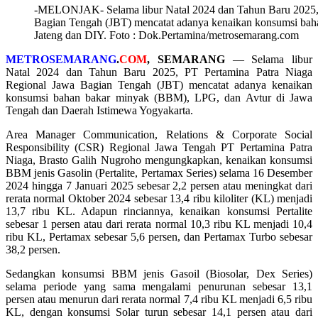
-MELONJAK- Selama libur Natal 2024 dan Tahun Baru 2025, 
Bagian Tengah (JBT) mencatat adanya kenaikan konsumsi bah
Jateng dan DIY. Foto : Dok.Pertamina/metrosemarang.com
METROSEMARANG
.
COM
, SEMARANG
— Selama libur
Natal 2024 dan Tahun Baru 2025, PT Pertamina Patra Niaga
Regional Jawa Bagian Tengah (JBT) mencatat adanya kenaikan
konsumsi bahan bakar minyak (BBM), LPG, dan Avtur di Jawa
Tengah dan Daerah Istimewa Yogyakarta.
Area Manager Communication, Relations & Corporate Social
Responsibility (CSR) Regional Jawa Tengah PT Pertamina Patra
Niaga, Brasto Galih Nugroho mengungkapkan, kenaikan konsumsi
BBM jenis Gasolin (Pertalite, Pertamax Series) selama 16 Desember
2024 hingga 7 Januari 2025 sebesar 2,2 persen atau meningkat dari
rerata normal Oktober 2024 sebesar 13,4 ribu kiloliter (KL) menjadi
13,7 ribu KL. Adapun rinciannya, kenaikan konsumsi Pertalite
sebesar 1 persen atau dari rerata normal 10,3 ribu KL menjadi 10,4
ribu KL, Pertamax sebesar 5,6 persen, dan Pertamax Turbo sebesar
38,2 persen.
Sedangkan konsumsi BBM jenis Gasoil (Biosolar, Dex Series)
selama periode yang sama mengalami penurunan sebesar 13,1
persen atau menurun dari rerata normal 7,4 ribu KL menjadi 6,5 ribu
KL, dengan konsumsi Solar turun sebesar 14,1 persen atau dari