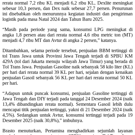
rerata normal 7,2 ribu KL menjadi 6,2 ribu KL, Dexlite meningkat
sebesar 10,3 persen, dan Dex naik sebesar 27,7 persen. Penurunan
ini disebabkan oleh menurunnya kegiatan industri dan pengiriman
logistik pada masa Natal 2024 dan Tahun Baru 2025.
“Masih pada periode yang sama, konsumsi LPG meningkat di
angka 1,8 persen atau dari rerata normal 4,6 ribu metric ton (MT)
menjadi 4,7 ribu MT dan Avtur di angka 2 persen,” katanya.
Ditambahkan, selama periode tersebut, penjualan BBM tertinggi di
tol Trans Jawa untuk Provinsi Jawa Tengah terjadi di SPBU KM
429A (tol dari Jakarta menuju wilayah Jawa Timur) yang berada di
Tol Trans Jawa. Penjualan Gasoline naik sebanyak 58 kilo liter (KL)
per hari dari rerata normal 39 KL per hari, sejalan dengan kenaikan
penjualan Gasoil sebanyak 56 KL per hari dari rerata normal 50 KL
per hari.
“Adapun untuk puncak konsumsi, penjualan Gasoline tertinggi di
Jawa Tengah dan DIY terjadi pada tanggal 24 Desember 2024 (naik
13,4% dibandingkan rerata normal). Sementara Gasoil lebih dulu
mencapai titik penjualan tertinggi, yakni di 21 Desember 2024 (naik
4,5%). Sedangkan untuk Avtur, konsumsi tertinggi terjadi pada 19
Desember 2025 (naik 30,8%),” imbuhnya.
Brasto menuturkan, Pertamina menghadirkan sejumlah layanan