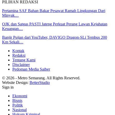
PILIHAN REDAKSI
Pertamina SAF Bahan Bakar Pesawat Ramah Lingkungan Dari
Minyak…
OJK dan Satgas PASTI Jateng Perkuat Perang Lawan Kejahatan
Keuangan…
Banjir Pujian dari YouTuber, DAVIGO Dragon-SLi Tembus 200
Km Sekali…
Kontak
Redaksi
Tentang Kami
Disclaimer
Pedoman Media Saiber
© 2026 - Metro Semarang. All Rights Reserved.
Website Design:
BetterStudio
Sign in
Ekonomi
Bisnis
Politik
Nasional
Hukum Kriminal