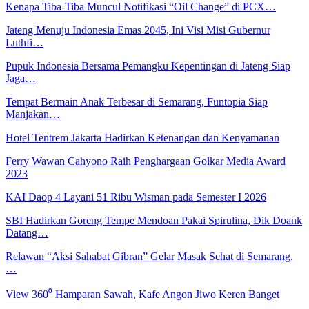
Kenapa Tiba-Tiba Muncul Notifikasi “Oil Change” di PCX…
Jateng Menuju Indonesia Emas 2045, Ini Visi Misi Gubernur
Luthfi…
Pupuk Indonesia Bersama Pemangku Kepentingan di Jateng Siap
Jaga…
Tempat Bermain Anak Terbesar di Semarang, Funtopia Siap
Manjakan…
Hotel Tentrem Jakarta Hadirkan Ketenangan dan Kenyamanan
Ferry Wawan Cahyono Raih Penghargaan Golkar Media Award
2023
KAI Daop 4 Layani 51 Ribu Wisman pada Semester I 2026
SBI Hadirkan Goreng Tempe Mendoan Pakai Spirulina, Dik Doank
Datang…
Relawan “Aksi Sahabat Gibran” Gelar Masak Sehat di Semarang,
…
View 360⁰ Hamparan Sawah, Kafe Angon Jiwo Keren Banget