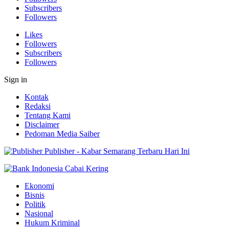
Subscribers
Followers
Likes
Followers
Subscribers
Followers
Sign in
Kontak
Redaksi
Tentang Kami
Disclaimer
Pedoman Media Saiber
Publisher - Kabar Semarang Terbaru Hari Ini
Ekonomi
Bisnis
Politik
Nasional
Hukum Kriminal