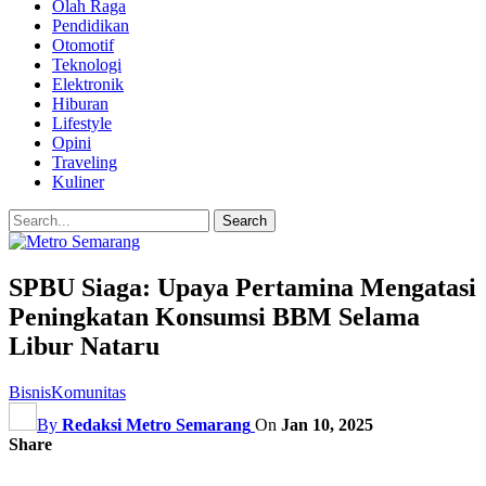
Olah Raga
Pendidikan
Otomotif
Teknologi
Elektronik
Hiburan
Lifestyle
Opini
Traveling
Kuliner
SPBU Siaga: Upaya Pertamina Mengatasi
Peningkatan Konsumsi BBM Selama
Libur Nataru
Bisnis
Komunitas
By
Redaksi Metro Semarang
On
Jan 10, 2025
Share