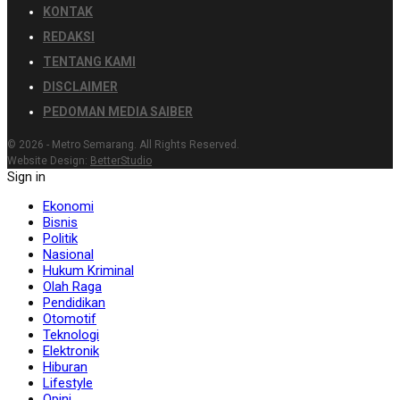
KONTAK
REDAKSI
TENTANG KAMI
DISCLAIMER
PEDOMAN MEDIA SAIBER
© 2026 - Metro Semarang. All Rights Reserved.
Website Design:
BetterStudio
Sign in
Ekonomi
Bisnis
Politik
Nasional
Hukum Kriminal
Olah Raga
Pendidikan
Otomotif
Teknologi
Elektronik
Hiburan
Lifestyle
Opini