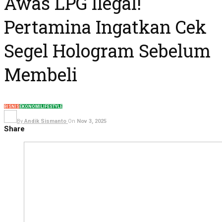
Awas LPG Ilegal!
Pertamina Ingatkan Cek
Segel Hologram Sebelum
Membeli
BISNIS
EKONOMI
LIFESTYLE
By
Andik Sismanto
On
Nov 3, 2025
Share