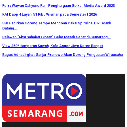
Ferry Wawan Cahyono Raih Penghargaan Golkar Media Award 2023
KAI Daop 4 Layani 51 Ribu Wisman pada Semester I 2026
SBI Hadirkan Goreng Tempe Mendoan Pakai Spirulina, Dik Doank
Datang…
Relawan “Aksi Sahabat Gibran” Gelar Masak Sehat di Semarang,…
View 360⁰ Hamparan Sawah, Kafe Angon Jiwo Keren Banget
Bagas Adhadirgha : Ganjar Pranowo Akan Dorong Penguatan Wirausaha