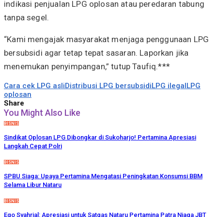
indikasi penjualan LPG oplosan atau peredaran tabung
tanpa segel.
“Kami mengajak masyarakat menjaga penggunaan LPG
bersubsidi agar tetap tepat sasaran. Laporkan jika
menemukan penyimpangan,” tutup Taufiq.***
Cara cek LPG asli
Distribusi LPG bersubsidi
LPG ilegal
LPG
oplosan
Share
You Might Also Like
BISNIS
Sindikat Oplosan LPG Dibongkar di Sukoharjo! Pertamina Apresiasi
Langkah Cepat Polri
BISNIS
SPBU Siaga: Upaya Pertamina Mengatasi Peningkatan Konsumsi BBM
Selama Libur Nataru
BISNIS
Ego Syahrial: Apresiasi untuk Satgas Nataru Pertamina Patra Niaga JBT