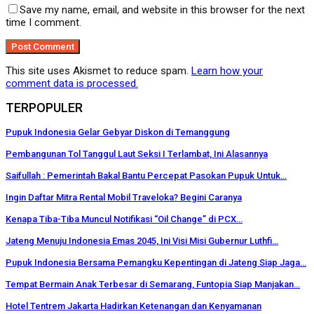
Save my name, email, and website in this browser for the next
time I comment.
This site uses Akismet to reduce spam.
Learn how your
comment data is processed.
TERPOPULER
Pupuk Indonesia Gelar Gebyar Diskon di Temanggung
Pembangunan Tol Tanggul Laut Seksi I Terlambat, Ini Alasannya
Saifullah : Pemerintah Bakal Bantu Percepat Pasokan Pupuk Untuk…
Ingin Daftar Mitra Rental Mobil Traveloka? Begini Caranya
Kenapa Tiba-Tiba Muncul Notifikasi “Oil Change” di PCX…
Jateng Menuju Indonesia Emas 2045, Ini Visi Misi Gubernur Luthfi…
Pupuk Indonesia Bersama Pemangku Kepentingan di Jateng Siap Jaga…
Tempat Bermain Anak Terbesar di Semarang, Funtopia Siap Manjakan…
Hotel Tentrem Jakarta Hadirkan Ketenangan dan Kenyamanan