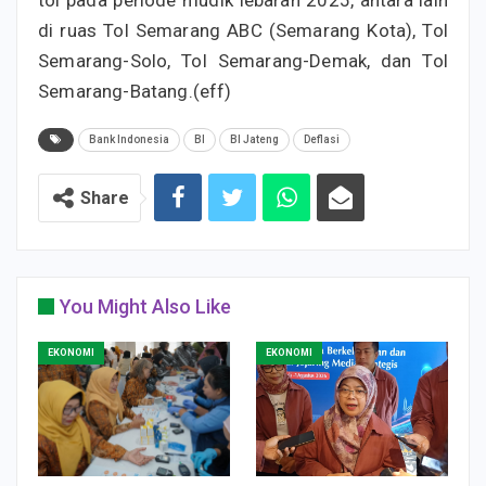
tol pada periode mudik lebaran 2025, antara lain
di ruas Tol Semarang ABC (Semarang Kota), Tol
Semarang-Solo, Tol Semarang-Demak, dan Tol
Semarang-Batang.(eff)
Bank Indonesia
BI
BI Jateng
Deflasi
Share
You Might Also Like
EKONOMI
EKONOMI