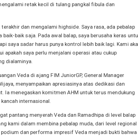
engalami retak kecil di tulang pangkal fibula dan
 terakhir dan mengalami highside. Saya rasa, ada pebalap
 baik-baik saja. Pada awal balap, saya berusaha keras unt
pi saya sadar harus punya kontrol lebih baik lagi. Kami ak
i apakah saya perlu menjalani operasi atau cukup
ng dialaminya.
angan Veda di ajang FIM JuniorGP, General Manager
Wijaya, menyampaikan apresiasinya atas dedikasi dan
ut. Ia menegaskan komitmen AHM untuk terus mendukung
 kancah internasional.
at pantang menyerah Veda dan Ramadhipa di level balap
jang kami dalam membina pebalap muda, dari level regional
 podium dan performa impresif Veda menjadi bukti bahwa