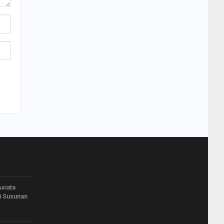
xiata
i Susunan