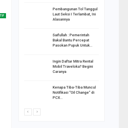
reng
Pembangunan Tol Tanggul
Pakai
Laut Seksi I Terlambat, Ini
TIF
ank
Alasannya
Saifullah : Pemerintah
ahabat
Bakal Bantu Percepat
sak Sehat
Pasokan Pupuk Untuk…
Ingin Daftar Mitra Rental
ran
Mobil Traveloka? Begini
on Jiwo
Caranya
Kenapa Tiba-Tiba Muncul
 : Ganjar
Notifikasi “Oil Change” di
orong
PCX…
saha