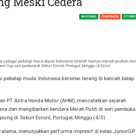
ng Meski Cedera
SBI Hadirkan Go
Tempe Mendoan 
NASIONAL
OLAH RAGA
OTOMO
Spirulina, Dik Do
Datang…
Relawan “Aksi S
Gibran” Gelar Ma
di Semarang,…
 sebagai pebalap masa depan Indonesia setelah mampu meraih podium dan
 Cup seri perdana di Sirkuit Estoril, Protugal, Minggu (4/5)/ist
View 360⁰ Hampa
Sawah, Kafe Ang
i pebalap muda Indonesia bersinar terang di kancah balap
Keren Banget
Bagas Adhadirgha
an PT Astra Honda Motor (AHM), mencatatkan sejarah
Pranowo Akan D
Penguatan Wirau
a dan mengibarkan bendera Merah Putih di seri pembuka
ng di Sirkuit Estoril, Portugal, Minggu (4/5).
Pratama, menunjukkan performa impresif di kelas JuniorGP