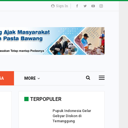
Sign In
GA
MORE
TERPOPULER
n
i 51 Ribu
Pupuk Indonesia Gelar
ester I
Gebyar Diskon di
Temanggung