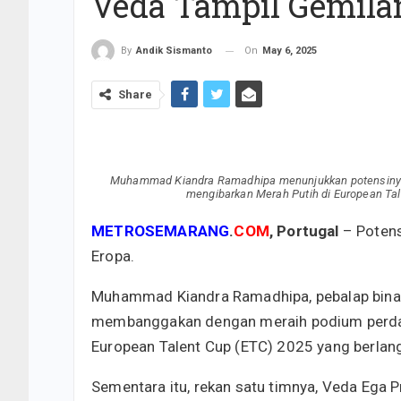
Veda Tampil Gemila
On
May 6, 2025
By
Andik Sismanto
Share
Muhammad Kiandra Ramadhipa menunjukkan potensinya
mengibarkan Merah Putih di European Talent
METROSEMARANG
.
COM
, Portugal
– Potens
Eropa.
Muhammad Kiandra Ramadhipa, pebalap bina
membanggakan dengan meraih podium perdan
European Talent Cup (ETC) 2025 yang berlangsu
Sementara itu, rekan satu timnya, Veda Ega 