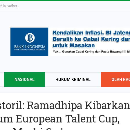
ia Saiber
NASIONAL
HUKUM KRIMINAL
OLAH RA
storil: Ramadhipa Kibarka
KAI Daop 4 Layan
um European Talent Cup,
Wisman pada Sem
2026