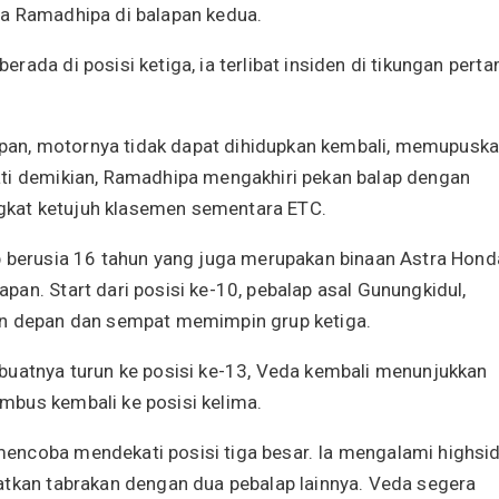
da Ramadhipa di balapan kedua.
ada di posisi ketiga, ia terlibat insiden di tikungan pert
an, motornya tidak dapat dihidupkan kembali, memupusk
ati demikian, Ramadhipa mengakhiri pekan balap dengan
kat ketujuh klasemen sementara ETC.
p berusia 16 tahun yang juga merupakan binaan Astra Hond
an. Start dari posisi ke-10, pebalap asal Gunungkidul,
an depan dan sempat memimpin grup ketiga.
buatnya turun ke posisi ke-13, Veda kembali menunjukkan
mbus kembali ke posisi kelima.
encoba mendekati posisi tiga besar. Ia mengalami highsi
atkan tabrakan dengan dua pebalap lainnya. Veda segera