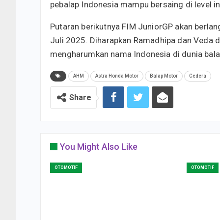
pebalap Indonesia mampu bersaing di level in
Putaran berikutnya FIM JuniorGP akan berlang
Juli 2025. Diharapkan Ramadhipa dan Veda 
mengharumkan nama Indonesia di dunia balap
AHM
Astra Honda Motor
Balap Motor
Cedera
Share
You Might Also Like
OTOMOTIF
OTOMOTIF