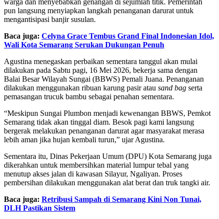
warga dan menyebabkan genangan di sejumlah titik. Pemerintah
pun langsung menyiapkan langkah penanganan darurat untuk
mengantisipasi banjir susulan.
Baca juga:
Celyna Grace Tembus Grand Final Indonesian Idol,
Wali Kota Semarang Serukan Dukungan Penuh
Agustina menegaskan perbaikan sementara tanggul akan mulai
dilakukan pada Sabtu pagi, 16 Mei 2026, bekerja sama dengan
Balai Besar Wilayah Sungai (BBWS) Pemali Juana. Penanganan
dilakukan menggunakan ribuan karung pasir atau
sand bag
serta
pemasangan trucuk bambu sebagai penahan sementara.
“Meskipun Sungai Plumbon menjadi kewenangan BBWS, Pemkot
Semarang tidak akan tinggal diam. Besok pagi kami langsung
bergerak melakukan penanganan darurat agar masyarakat merasa
lebih aman jika hujan kembali turun,” ujar Agustina.
Sementara itu, Dinas Pekerjaan Umum (DPU) Kota Semarang juga
dikerahkan untuk membersihkan material lumpur tebal yang
menutup akses jalan di kawasan Silayur, Ngaliyan. Proses
pembersihan dilakukan menggunakan alat berat dan truk tangki air.
Baca juga:
Retribusi Sampah di Semarang Kini Non Tunai,
DLH Pastikan Sistem