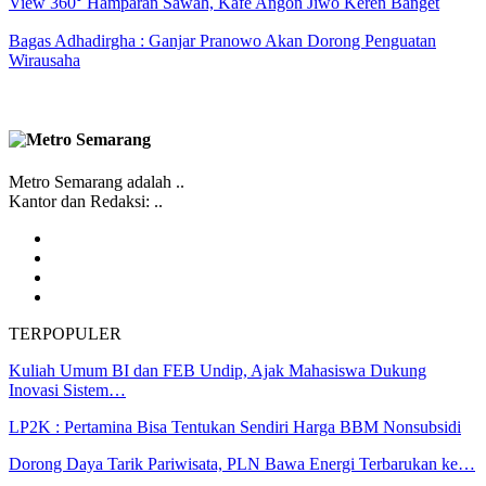
View 360⁰ Hamparan Sawah, Kafe Angon Jiwo Keren Banget
Bagas Adhadirgha : Ganjar Pranowo Akan Dorong Penguatan
Wirausaha
Metro Semarang adalah ..
Kantor dan Redaksi: ..
TERPOPULER
Kuliah Umum BI dan FEB Undip, Ajak Mahasiswa Dukung
Inovasi Sistem…
LP2K : Pertamina Bisa Tentukan Sendiri Harga BBM Nonsubsidi
Dorong Daya Tarik Pariwisata, PLN Bawa Energi Terbarukan ke…