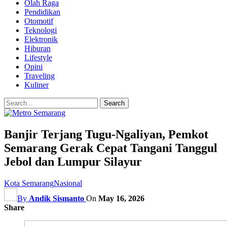
Olah Raga
Pendidikan
Otomotif
Teknologi
Elektronik
Hiburan
Lifestyle
Opini
Traveling
Kuliner
Banjir Terjang Tugu-Ngaliyan, Pemkot
Semarang Gerak Cepat Tangani Tanggul
Jebol dan Lumpur Silayur
Kota Semarang
Nasional
By
Andik Sismanto
On
May 16, 2026
Share