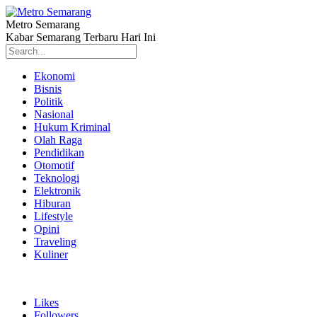
Metro Semarang
Kabar Semarang Terbaru Hari Ini
Ekonomi
Bisnis
Politik
Nasional
Hukum Kriminal
Olah Raga
Pendidikan
Otomotif
Teknologi
Elektronik
Hiburan
Lifestyle
Opini
Traveling
Kuliner
Likes
Followers