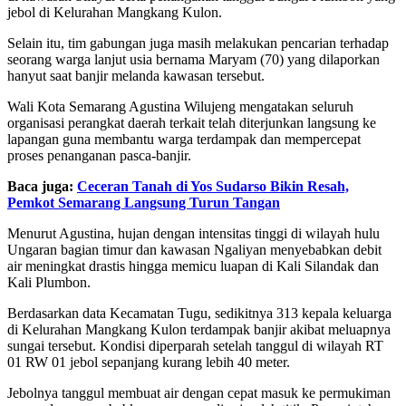
jebol di Kelurahan Mangkang Kulon.
Selain itu, tim gabungan juga masih melakukan pencarian terhadap
seorang warga lanjut usia bernama Maryam (70) yang dilaporkan
hanyut saat banjir melanda kawasan tersebut.
Wali Kota Semarang Agustina Wilujeng mengatakan seluruh
organisasi perangkat daerah terkait telah diterjunkan langsung ke
lapangan guna membantu warga terdampak dan mempercepat
proses penanganan pasca-banjir.
Baca juga:
Ceceran Tanah di Yos Sudarso Bikin Resah,
Pemkot Semarang Langsung Turun Tangan
Menurut Agustina, hujan dengan intensitas tinggi di wilayah hulu
Ungaran bagian timur dan kawasan Ngaliyan menyebabkan debit
air meningkat drastis hingga memicu luapan di Kali Silandak dan
Kali Plumbon.
Berdasarkan data Kecamatan Tugu, sedikitnya 313 kepala keluarga
di Kelurahan Mangkang Kulon terdampak banjir akibat meluapnya
sungai tersebut. Kondisi diperparah setelah tanggul di wilayah RT
01 RW 01 jebol sepanjang kurang lebih 40 meter.
Jebolnya tanggul membuat air dengan cepat masuk ke permukiman