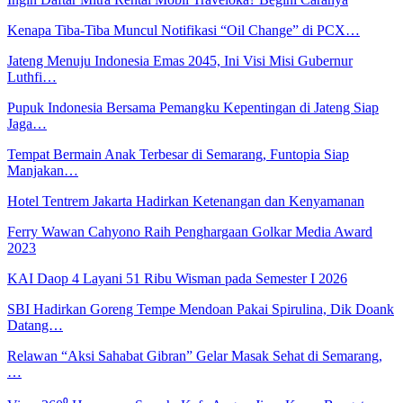
Kenapa Tiba-Tiba Muncul Notifikasi “Oil Change” di PCX…
Jateng Menuju Indonesia Emas 2045, Ini Visi Misi Gubernur
Luthfi…
Pupuk Indonesia Bersama Pemangku Kepentingan di Jateng Siap
Jaga…
Tempat Bermain Anak Terbesar di Semarang, Funtopia Siap
Manjakan…
Hotel Tentrem Jakarta Hadirkan Ketenangan dan Kenyamanan
Ferry Wawan Cahyono Raih Penghargaan Golkar Media Award
2023
KAI Daop 4 Layani 51 Ribu Wisman pada Semester I 2026
SBI Hadirkan Goreng Tempe Mendoan Pakai Spirulina, Dik Doank
Datang…
Relawan “Aksi Sahabat Gibran” Gelar Masak Sehat di Semarang,
…