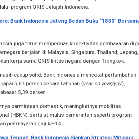
alui program QRIS Jelajah Indonesia.
ro: Bank Indonesia Jateng Bedah Buku “1830” Bersam
onesia juga terus memperluas konektivitas pembayaran digi
rnegara berjalan di Malaysia, Singapura, Thailand, Jepang,
pkan kerja sama QRIS lintas negara dengan Tiongkok.
ai masih cukup solid. Bank Indonesia mencatat pertumbuhan
capai 5,61 persen secara tahunan (
year on year/yoy
),
ebesar 5,39 persen.
tnya permintaan domestik, meningkatnya mobilitas
nal (HBKN), serta stimulus pemerintah seperti program
dan pembayaran gaji ke-14.
awa Tengah, Bank Indonesia Siapkan Strategi Mitigasi