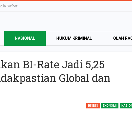
ia Saiber
NASIONAL
HUKUM KRIMINAL
OLAH RA
KTRONIK
HIBURAN
LIFESTYLE
OPINI
kan BI-Rate Jadi 5,25
idakpastian Global dan
BISNIS
EKONOMI
NASIO