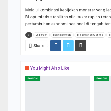
Melalui kombinasi kebijakan moneter yang leb
BI optimistis stabilitas nilai tukar rupiah
pertumbuhan ekonomi nasional di tengah tant
25 persen
Bank Indonesia
BI naikkan suku bunga
B
Share
You Might Also Like
EKONOMI
EKONOMI