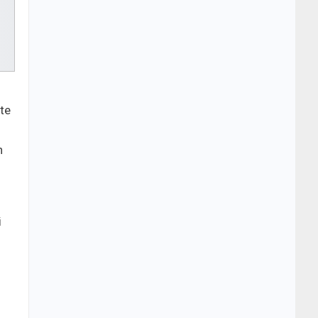
te
h
i