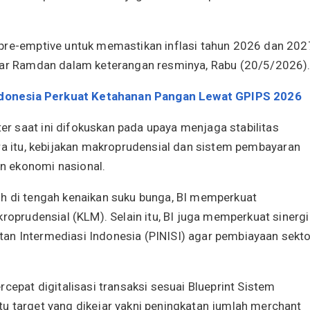
 pre-emptive untuk memastikan inflasi tahun 2026 dan 202
ujar Ramdan dalam keterangan resminya, Rabu (20/5/2026)
 Indonesia Perkuat Ketahanan Pangan Lewat GPIPS 2026
r saat ini difokuskan pada upaya menjaga stabilitas
a itu, kebijakan makroprudensial dan sistem pembayaran
n ekonomi nasional.
uh di tengah kenaikan suku bunga, BI memperkuat
kroprudensial (KLM). Selain itu, BI juga memperkuat sinergi
an Intermediasi Indonesia (PINISI) agar pembiayaan sekto
cepat digitalisasi transaksi sesuai Blueprint Sistem
u target yang dikejar yakni peningkatan jumlah merchant