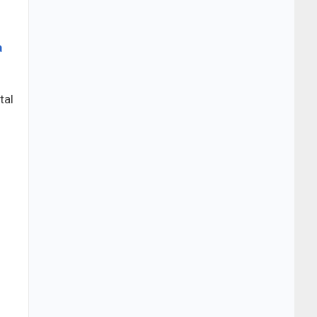
a
tal