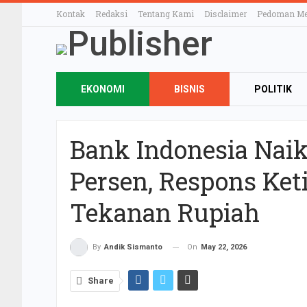
Kontak
Redaksi
Tentang Kami
Disclaimer
Pedoman Med
EKONOMI
BISNIS
POLITIK
OTOMOTIF
TEKNOLOGI
ELE
Bank Indonesia Naik
KULINER
Persen, Respons Ket
Tekanan Rupiah
On
May 22, 2026
By
Andik Sismanto
Share