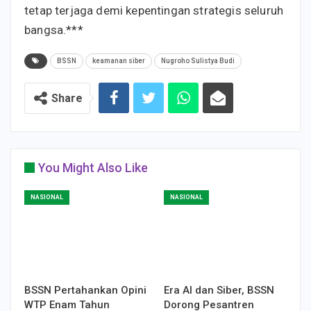
tetap terjaga demi kepentingan strategis seluruh
bangsa.***
BSSN
keamanan siber
Nugroho Sulistya Budi
Share
You Might Also Like
NASIONAL
NASIONAL
BSSN Pertahankan Opini
Era AI dan Siber, BSSN
WTP Enam Tahun
Dorong Pesantren