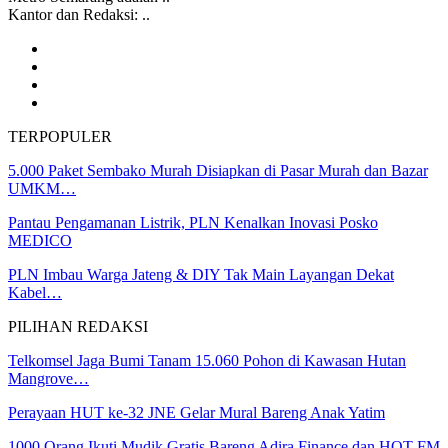
Kantor dan Redaksi: ..
TERPOPULER
5.000 Paket Sembako Murah Disiapkan di Pasar Murah dan Bazar
UMKM…
Pantau Pengamanan Listrik, PLN Kenalkan Inovasi Posko
MEDICO
PLN Imbau Warga Jateng & DIY Tak Main Layangan Dekat
Kabel…
PILIHAN REDAKSI
Telkomsel Jaga Bumi Tanam 15.060 Pohon di Kawasan Hutan
Mangrove…
Perayaan HUT ke-32 JNE Gelar Mural Bareng Anak Yatim
1000 Orang Ikuti Mudik Gratis Bareng Adira Finance dan HOT FM