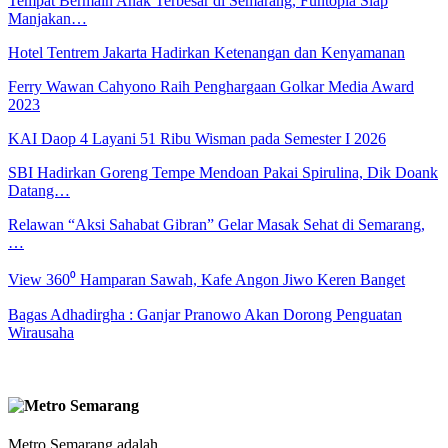
Tempat Bermain Anak Terbesar di Semarang, Funtopia Siap
Manjakan…
Hotel Tentrem Jakarta Hadirkan Ketenangan dan Kenyamanan
Ferry Wawan Cahyono Raih Penghargaan Golkar Media Award
2023
KAI Daop 4 Layani 51 Ribu Wisman pada Semester I 2026
SBI Hadirkan Goreng Tempe Mendoan Pakai Spirulina, Dik Doank
Datang…
Relawan “Aksi Sahabat Gibran” Gelar Masak Sehat di Semarang,
…
View 360⁰ Hamparan Sawah, Kafe Angon Jiwo Keren Banget
Bagas Adhadirgha : Ganjar Pranowo Akan Dorong Penguatan
Wirausaha
Metro Semarang adalah ..