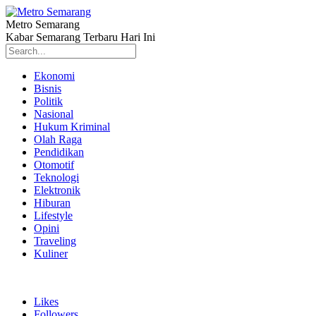
Metro Semarang
Kabar Semarang Terbaru Hari Ini
Ekonomi
Bisnis
Politik
Nasional
Hukum Kriminal
Olah Raga
Pendidikan
Otomotif
Teknologi
Elektronik
Hiburan
Lifestyle
Opini
Traveling
Kuliner
Likes
Followers