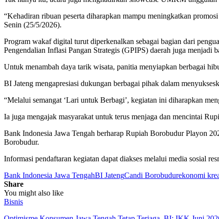
“Kehadiran ribuan peserta diharapkan mampu meningkatkan promosi d
Senin (25/5/2026).
Program wakaf digital turut diperkenalkan sebagai bagian dari pengu
Pengendalian Inflasi Pangan Strategis (GPIPS) daerah juga menjadi ba
Untuk menambah daya tarik wisata, panitia menyiapkan berbagai hi
BI Jateng mengapresiasi dukungan berbagai pihak dalam menyuksesk
“Melalui semangat ‘Lari untuk Berbagi’, kegiatan ini diharapkan men
Ia juga mengajak masyarakat untuk terus menjaga dan mencintai Rupi
Bank Indonesia Jawa Tengah berharap Rupiah Borobudur Playon 202
Borobudur.
Informasi pendaftaran kegiatan dapat diakses melalui media sosial res
Bank Indonesia Jawa Tengah
BI Jateng
Candi Borobudur
ekonomi krea
Share
You might also like
Bisnis
Optimisme Konsumen Jawa Tengah Tetap Terjaga, BI: IKK Juni 202