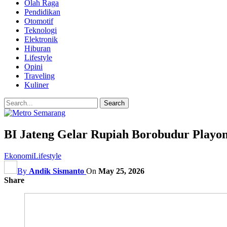
Olah Raga
Pendidikan
Otomotif
Teknologi
Elektronik
Hiburan
Lifestyle
Opini
Traveling
Kuliner
BI Jateng Gelar Rupiah Borobudur Playo
Ekonomi
Lifestyle
By
Andik Sismanto
On
May 25, 2026
Share