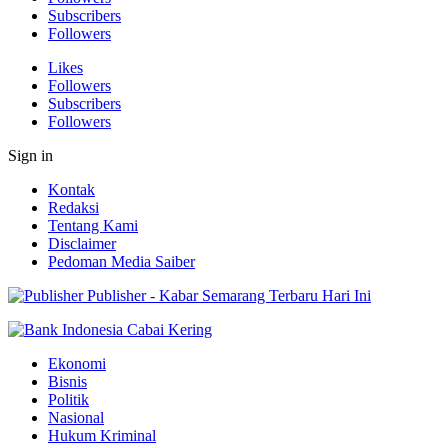
Subscribers
Followers
Likes
Followers
Subscribers
Followers
Sign in
Kontak
Redaksi
Tentang Kami
Disclaimer
Pedoman Media Saiber
Publisher - Kabar Semarang Terbaru Hari Ini
Ekonomi
Bisnis
Politik
Nasional
Hukum Kriminal