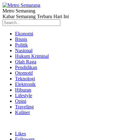
Metro Semarang
Kabar Semarang Terbaru Hari Ini
Ekonomi
Bisnis
Politik
Nasional
Hukum Kriminal
Olah Raga
Pendidikan
Otomotif
Teknologi
Elektronik
Hiburan
Lifestyle
Opini
Traveling
Kuliner
Likes
Followers