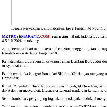
Kepala Perwakilan Bank Indonesia Jawa Tengah, M Noor Nugr
METROSEMARANG
.
COM
, Semarang
– Bank Indonesia Jawa T
4-5 Juli 2026 mendatang.
Ajang bertema “Lari untuk Berbagi” tersebut menggabungkan olahrag
Events Pariwisata Jawa Tengah 2026.
Kegiatan akan dipusatkan di kawasan Taman Lumbini Borobudur denga
masyarakat umum.
Panitia membuka kategori lomba lari 5K dan 10K dengan rute yang me
Borobudur.
Kepala Perwakilan Bank Indonesia Jawa Tengah, M Noor Nugroho men
dekat dengan masyarakat, khususnya generasi muda dan komunitas ol
Selain lomba lari, pengunjung juga akan mendapatkan edukasi mengena
Tak hanya itu, acara juga menghadirkan showcase UMKM unggulan J