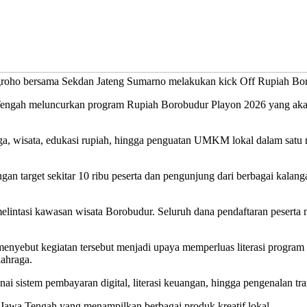
oho bersama Sekdan Jateng Sumarno melakukan kick Off Rupiah Borob
engah meluncurkan program Rupiah Borobudur Playon 2026 yang akan
a, wisata, edukasi rupiah, hingga penguatan UMKM lokal dalam satu r
n target sekitar 10 ribu peserta dan pengunjung dari berbagai kalan
lintasi kawasan wisata Borobudur. Seluruh dana pendaftaran peserta 
yebut kegiatan tersebut menjadi upaya memperluas literasi program
ahraga.
i sistem pembayaran digital, literasi keuangan, hingga pengenalan tra
awa Tengah yang menampilkan berbagai produk kreatif lokal.