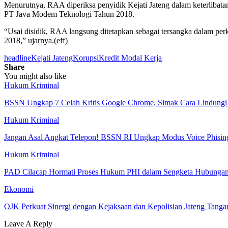
Menurutnya, RAA diperiksa penyidik Kejati Jateng dalam keterlibat
PT Java Modem Teknologi Tahun 2018.
“Usai disidik, RAA langsung ditetapkan sebagai tersangka dalam p
2018,” ujarnya.(eff)
headline
Kejati Jateng
Korupsi
Kredit Modal Kerja
Share
You might also like
Hukum Kriminal
BSSN Ungkap 7 Celah Kritis Google Chrome, Simak Cara Lindungi
Hukum Kriminal
Jangan Asal Angkat Telepon! BSSN RI Ungkap Modus Voice Phisi
Hukum Kriminal
PAD Cilacap Hormati Proses Hukum PHI dalam Sengketa Hubungan 
Ekonomi
OJK Perkuat Sinergi dengan Kejaksaan dan Kepolisian Jateng Tang
Leave A Reply