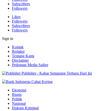
Subscribers
Followers
Likes
Followers
Subscribers
Followers
Sign in
Kontak
Redaksi
Tentang Kami
Disclaimer
Pedoman Media Saiber
Publisher - Kabar Semarang Terbaru Hari Ini
Ekonomi
Bisnis
Politik
Nasional
Hukum Kriminal