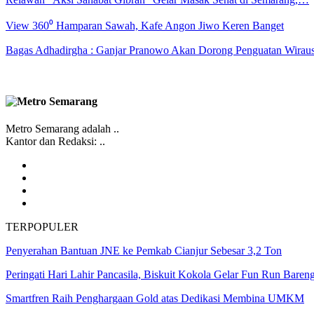
View 360⁰ Hamparan Sawah, Kafe Angon Jiwo Keren Banget
Bagas Adhadirgha : Ganjar Pranowo Akan Dorong Penguatan Wirau
Metro Semarang adalah ..
Kantor dan Redaksi: ..
TERPOPULER
Penyerahan Bantuan JNE ke Pemkab Cianjur Sebesar 3,2 Ton
Peringati Hari Lahir Pancasila, Biskuit Kokola Gelar Fun Run Bare
Smartfren Raih Penghargaan Gold atas Dedikasi Membina UMKM