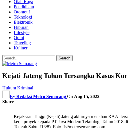
Olah Raga
Pendidikan
Otomotif
Teknologi
Elektronik
Hiburan
Lifestyle
Opini
Traveling
Kuliner
Kejati Jateng Tahan Tersangka Kasus Kor
Hukum Kriminal
By
Redaksi Metro Semarang
On
Aug 15, 2022
Share
Kejaksaan Tinggi (Kejati) Jateng akhirnya menahan RAA ters
kerja proyek kepada PT Java Modem Teknologi Tahun 2018 di
Tengah Sabtu (13/8). Foto. Ist/metrosemarang.com