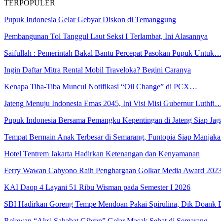
TERPOPULER
Pupuk Indonesia Gelar Gebyar Diskon di Temanggung
Pembangunan Tol Tanggul Laut Seksi I Terlambat, Ini Alasannya
Saifullah : Pemerintah Bakal Bantu Percepat Pasokan Pupuk Untuk
Ingin Daftar Mitra Rental Mobil Traveloka? Begini Caranya
Kenapa Tiba-Tiba Muncul Notifikasi “Oil Change” di PCX…
Jateng Menuju Indonesia Emas 2045, Ini Visi Misi Gubernur Luthfi
Pupuk Indonesia Bersama Pemangku Kepentingan di Jateng Siap Ja
Tempat Bermain Anak Terbesar di Semarang, Funtopia Siap Manja
Hotel Tentrem Jakarta Hadirkan Ketenangan dan Kenyamanan
Ferry Wawan Cahyono Raih Penghargaan Golkar Media Award 202
KAI Daop 4 Layani 51 Ribu Wisman pada Semester I 2026
SBI Hadirkan Goreng Tempe Mendoan Pakai Spirulina, Dik Doank
Relawan “Aksi Sahabat Gibran” Gelar Masak Sehat di Semarang,…