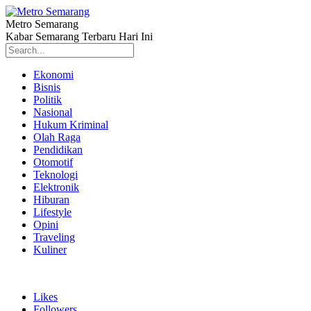
Metro Semarang
Kabar Semarang Terbaru Hari Ini
Ekonomi
Bisnis
Politik
Nasional
Hukum Kriminal
Olah Raga
Pendidikan
Otomotif
Teknologi
Elektronik
Hiburan
Lifestyle
Opini
Traveling
Kuliner
Likes
Followers