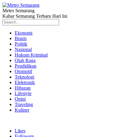
Metro Semarang
Kabar Semarang Terbaru Hari Ini
Ekonomi
Bisnis
Politik
Nasional
Hukum Kriminal
Olah Raga
Pendidikan
Otomotif
Teknologi
Elektronik
Hiburan
Lifestyle
Opini
Traveling
Kuliner
Likes
Followers