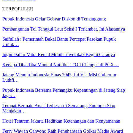
TERPOPULER
Pupuk Indonesia Gelar Gebyar Diskon di Temanggung
Pembangunan Tol Tanggul Laut Seksi I Terlambat, Ini Alasannya
Saifullah : Pemerintah Bakal Bantu Percepat Pasokan Pupuk
Untuk…
Ingin Daftar Mitra Rental Mobil Traveloka? Begini Caranya
Kenapa Tiba-Tiba Muncul Notifikasi “Oil Change” di PCX…
Jateng Menuju Indonesia Emas 2045, Ini Visi Misi Gubernur
Luthfi…
Pupuk Indonesia Bersama Pemangku Kepentingan di Jateng Siap
Jaga…
Tempat Bermain Anak Terbesar di Semarang, Funtopia Siap
Manjakan…
Hotel Tentrem Jakarta Hadirkan Ketenangan dan Kenyamanan
Ferry Wawan Cahyono Raih Penghargaan Golkar Media Award