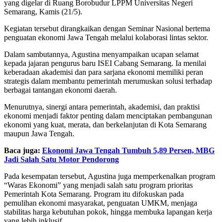
yang digelar di Ruang Borobudur LPPM Universitas Negeri
Semarang, Kamis (21/5).
Kegiatan tersebut dirangkaikan dengan Seminar Nasional bertema
penguatan ekonomi Jawa Tengah melalui kolaborasi lintas sektor.
Dalam sambutannya, Agustina menyampaikan ucapan selamat
kepada jajaran pengurus baru ISEI Cabang Semarang. Ia menilai
keberadaan akademisi dan para sarjana ekonomi memiliki peran
strategis dalam membantu pemerintah merumuskan solusi terhadap
berbagai tantangan ekonomi daerah.
Menurutnya, sinergi antara pemerintah, akademisi, dan praktisi
ekonomi menjadi faktor penting dalam menciptakan pembangunan
ekonomi yang kuat, merata, dan berkelanjutan di Kota Semarang
maupun Jawa Tengah.
Baca juga:
Ekonomi Jawa Tengah Tumbuh 5,89 Persen, MBG
Jadi Salah Satu Motor Pendorong
Pada kesempatan tersebut, Agustina juga memperkenalkan program
“Waras Ekonomi” yang menjadi salah satu program prioritas
Pemerintah Kota Semarang. Program itu difokuskan pada
pemulihan ekonomi masyarakat, penguatan UMKM, menjaga
stabilitas harga kebutuhan pokok, hingga membuka lapangan kerja
yang lebih inklusif.