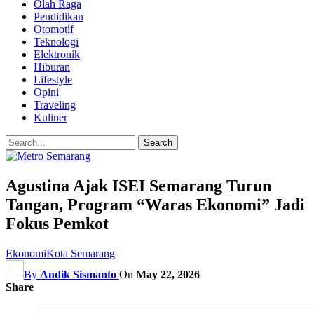
Olah Raga
Pendidikan
Otomotif
Teknologi
Elektronik
Hiburan
Lifestyle
Opini
Traveling
Kuliner
Agustina Ajak ISEI Semarang Turun
Tangan, Program “Waras Ekonomi” Jadi
Fokus Pemkot
Ekonomi
Kota Semarang
By
Andik Sismanto
On
May 22, 2026
Share