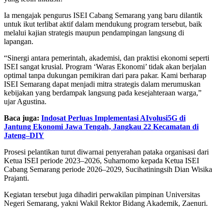
Ia mengajak pengurus ISEI Cabang Semarang yang baru dilantik
untuk ikut terlibat aktif dalam mendukung program tersebut, baik
melalui kajian strategis maupun pendampingan langsung di
lapangan.
“Sinergi antara pemerintah, akademisi, dan praktisi ekonomi seperti
ISEI sangat krusial. Program ‘Waras Ekonomi’ tidak akan berjalan
optimal tanpa dukungan pemikiran dari para pakar. Kami berharap
ISEI Semarang dapat menjadi mitra strategis dalam merumuskan
kebijakan yang berdampak langsung pada kesejahteraan warga,”
ujar Agustina.
Baca juga:
Indosat Perluas Implementasi AIvolusi5G di
Jantung Ekonomi Jawa Tengah, Jangkau 22 Kecamatan di
Jateng–DIY
Prosesi pelantikan turut diwarnai penyerahan pataka organisasi dari
Ketua ISEI periode 2023–2026, Suharnomo kepada Ketua ISEI
Cabang Semarang periode 2026–2029, Sucihatiningsih Dian Wisika
Prajanti.
Kegiatan tersebut juga dihadiri perwakilan pimpinan Universitas
Negeri Semarang, yakni Wakil Rektor Bidang Akademik, Zaenuri.