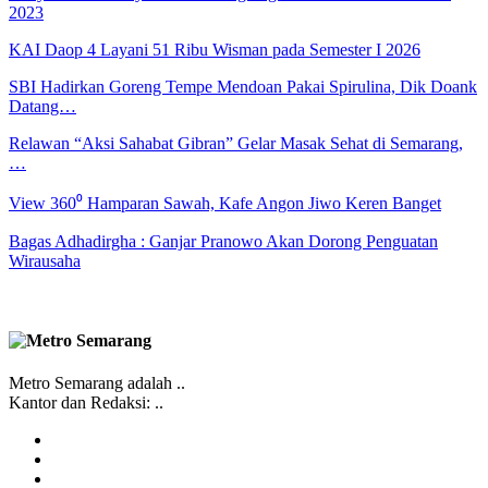
2023
KAI Daop 4 Layani 51 Ribu Wisman pada Semester I 2026
SBI Hadirkan Goreng Tempe Mendoan Pakai Spirulina, Dik Doank
Datang…
Relawan “Aksi Sahabat Gibran” Gelar Masak Sehat di Semarang,
…
View 360⁰ Hamparan Sawah, Kafe Angon Jiwo Keren Banget
Bagas Adhadirgha : Ganjar Pranowo Akan Dorong Penguatan
Wirausaha
Metro Semarang adalah ..
Kantor dan Redaksi: ..