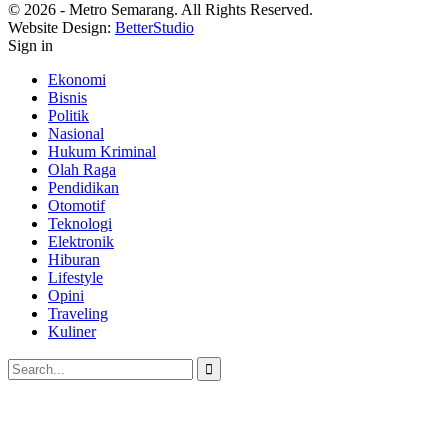
© 2026 - Metro Semarang. All Rights Reserved.
Website Design:
BetterStudio
Sign in
Ekonomi
Bisnis
Politik
Nasional
Hukum Kriminal
Olah Raga
Pendidikan
Otomotif
Teknologi
Elektronik
Hiburan
Lifestyle
Opini
Traveling
Kuliner