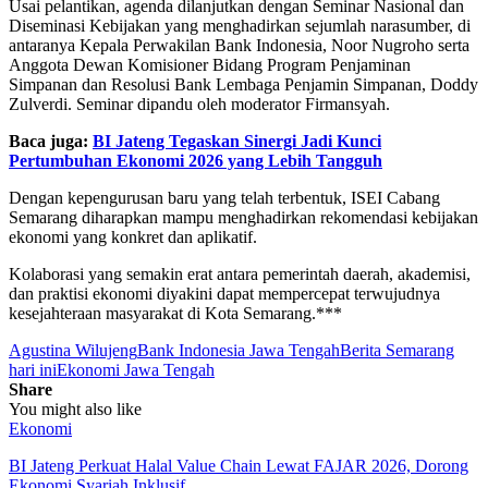
Usai pelantikan, agenda dilanjutkan dengan Seminar Nasional dan
Diseminasi Kebijakan yang menghadirkan sejumlah narasumber, di
antaranya Kepala Perwakilan Bank Indonesia, Noor Nugroho serta
Anggota Dewan Komisioner Bidang Program Penjaminan
Simpanan dan Resolusi Bank Lembaga Penjamin Simpanan, Doddy
Zulverdi. Seminar dipandu oleh moderator Firmansyah.
Baca juga:
BI Jateng Tegaskan Sinergi Jadi Kunci
Pertumbuhan Ekonomi 2026 yang Lebih Tangguh
Dengan kepengurusan baru yang telah terbentuk, ISEI Cabang
Semarang diharapkan mampu menghadirkan rekomendasi kebijakan
ekonomi yang konkret dan aplikatif.
Kolaborasi yang semakin erat antara pemerintah daerah, akademisi,
dan praktisi ekonomi diyakini dapat mempercepat terwujudnya
kesejahteraan masyarakat di Kota Semarang.***
Agustina Wilujeng
Bank Indonesia Jawa Tengah
Berita Semarang
hari ini
Ekonomi Jawa Tengah
Share
You might also like
Ekonomi
BI Jateng Perkuat Halal Value Chain Lewat FAJAR 2026, Dorong
Ekonomi Syariah Inklusif…